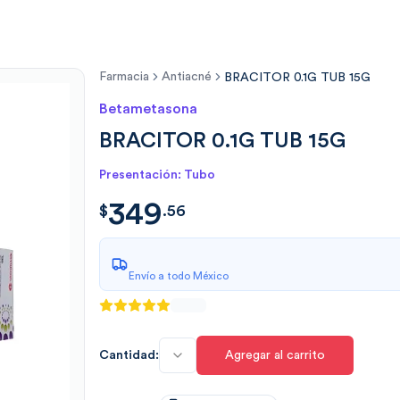
Farmacia
Antiacné
BRACITOR 0.1G TUB 15G
Betametasona
BRACITOR 0.1G TUB 15G
Presentación: Tubo
349
$
349.5625
$
.
56
Envío a todo México
Cantidad:
Agregar al carrito