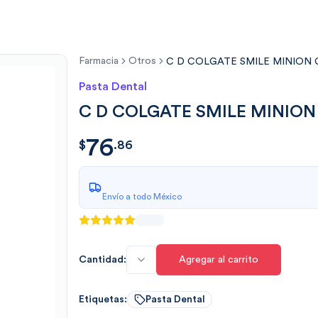
Farmacia
Otros
C D COLGATE SMILE MINION 
Pasta Dental
C D COLGATE SMILE MINION
76
$
76.862296
$
.
86
Envío a todo México
Cantidad:
Agregar al carrito
Etiquetas:
Pasta Dental