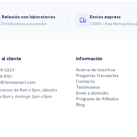
Relación con laboratorios
Envíos express
Distribuidores autorizados
CDMX y Área Metropolitan
al cliente
Información
Acerca de nosotros
09 0227
Preguntas Frecuentes
14 8121
Contacto
s@farmasmart.com
Testimonios
 viernes de 8am a 9pm, sábados
Envío a domicilio
a 8pm y domingo 2pm a 8pm.
Programa de Afiliados
Blog