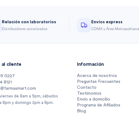
Relación con laboratorios
Envíos express
Distribuidores autorizados
CDMX y Área Metropolitan
al cliente
Información
Acerca de nosotros
09 0227
Preguntas Frecuentes
14 8121
Contacto
s@farmasmart.com
Testimonios
 viernes de 8am a 9pm, sábados
Envío a domicilio
a 8pm y domingo 2pm a 8pm.
Programa de Afiliados
Blog