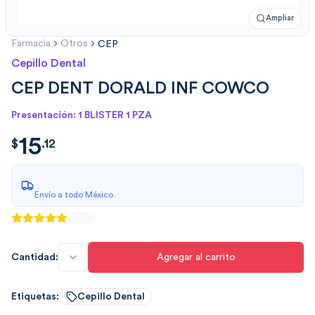
Ampliar
Farmacia
Otros
CEP
Cepillo Dental
CEP DENT DORALD INF COWCO
Presentación: 1 BLISTER 1 PZA
15
$
15.1221
$
.
12
Envío a todo México
Cantidad:
Agregar al carrito
Etiquetas:
Cepillo Dental