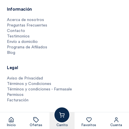
Información
Acerca de nosotros
Preguntas Frecuentes
Contacto
Testimonios
Envío a domicilio
Programa de Afiliados
Blog
Legal
Aviso de Privacidad
Términos y Condiciones
Términos y condiciones - Farmasale
Permisos
Facturación
343
$
.
91
1 unidad
$
343.9
Inicio
Ofertas
Carrito
Favoritos
Cuenta
© Farmasmart 2025
Pagos protegidos y compra segura
Agregar