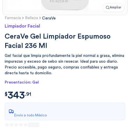
Ampliar
Farmacia
Belleza
CeraVe
Limpiador Facial
CeraVe Gel Limpiador Espumoso
Facial 236 Ml
Gel facial que limpia profundamente la piel normal a grasa, elimina
impurezas y exceso de sebo sin resecar. Ideal para uso diario.
Precio accesible, pago seguro, compras confiables y entrega
directa hasta tu domicilio.
Presentación: Gel
343
$
343.914596
$
.
91
Envío a todo México