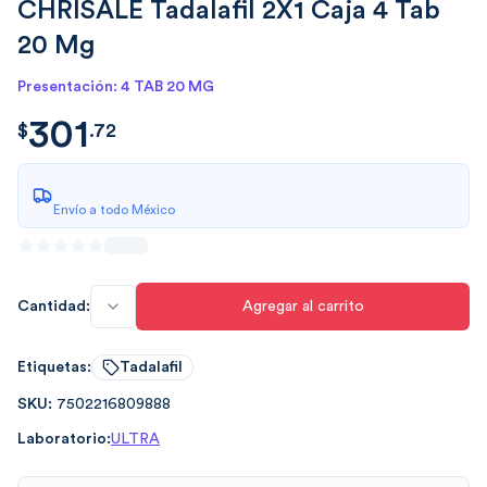
CHRISALE Tadalafil 2X1 Caja 4 Tab
20 Mg
Presentación: 4 TAB 20 MG
301
$
301.7250
$
.
72
Envío a todo México
Cantidad:
Agregar al carrito
Etiquetas:
Tadalafil
SKU:
7502216809888
Laboratorio:
ULTRA