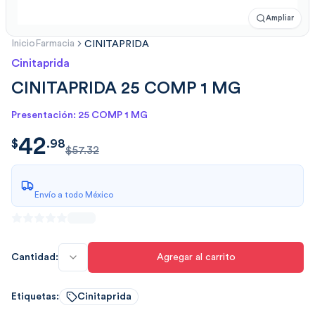
Ampliar
Inicio
Farmacia
CINITAPRIDA
Cinitaprida
CINITAPRIDA 25 COMP 1 MG
Presentación: 25 COMP 1 MG
42
$
42.98343839999997900
$
.
98
$57.32
Envío a todo México
Cantidad:
Agregar al carrito
Etiquetas:
Cinitaprida