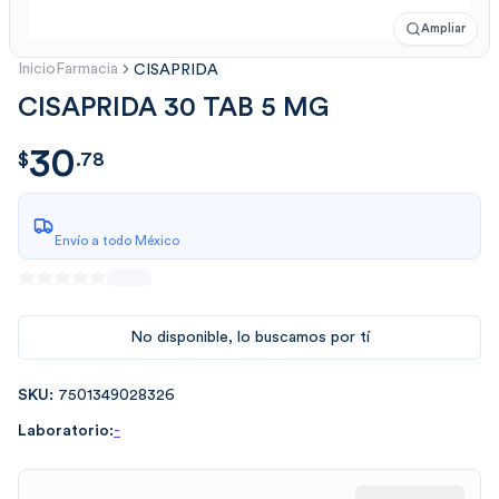
Ampliar
Inicio
Farmacia
CISAPRIDA
CISAPRIDA 30 TAB 5 MG
30
$
30.78
$
.
78
Envío a todo México
No disponible, lo buscamos por tí
SKU:
7501349028326
Laboratorio:
-