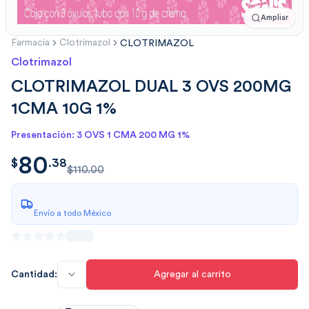
Ampliar
Farmacia
Clotrimazol
CLOTRIMAZOL
Clotrimazol
CLOTRIMAZOL DUAL 3 OVS 200MG
1CMA 10G 1%
Presentación: 3 OVS 1 CMA 200 MG 1%
80
$
80.3850
$
.
38
$110.00
Envío a todo México
Cantidad:
Agregar al carrito