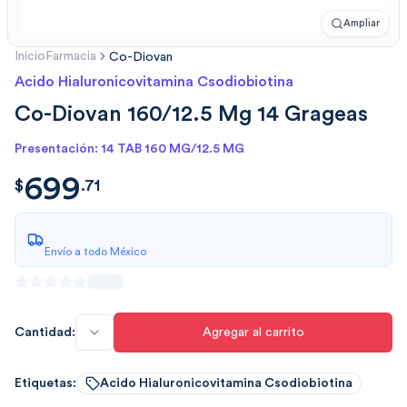
Ampliar
Inicio
Farmacia
Co-Diovan
Acido Hialuronicovitamina Csodiobiotina
Co-Diovan 160/12.5 Mg 14 Grageas
Presentación: 14 TAB 160 MG/12.5 MG
699
$
699.7186
$
.
71
Envío a todo México
Cantidad:
Agregar al carrito
Etiquetas:
Acido Hialuronicovitamina Csodiobiotina