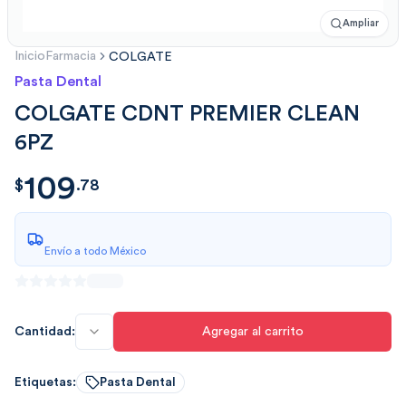
Ampliar
Inicio
Farmacia
COLGATE
Pasta Dental
COLGATE CDNT PREMIER CLEAN
6PZ
109
$
109.785648
$
.
78
Envío a todo México
Cantidad:
Agregar al carrito
Etiquetas:
Pasta Dental