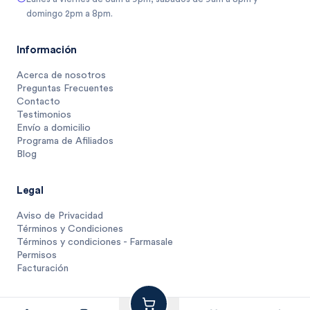
domingo 2pm a 8pm.
Información
Acerca de nosotros
Preguntas Frecuentes
Contacto
Testimonios
Envío a domicilio
Programa de Afiliados
Blog
Legal
Aviso de Privacidad
Términos y Condiciones
Términos y condiciones - Farmasale
Permisos
Facturación
109
$
.
78
1 unidad
$
109.7