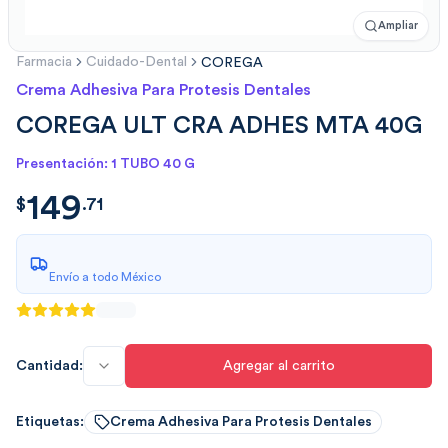
Ampliar
Farmacia
Cuidado-Dental
COREGA
Crema Adhesiva Para Protesis Dentales
COREGA ULT CRA ADHES MTA 40G
Presentación: 1 TUBO 40 G
149
$
149.7168
$
.
71
Envío a todo México
Cantidad:
Agregar al carrito
Etiquetas:
Crema Adhesiva Para Protesis Dentales