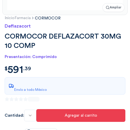
Ampliar
Inicio
Farmacia
CORMOCOR
Deflazacort
CORMOCOR DEFLAZACORT 30MG
10 COMP
Presentación: Comprimido
591
$
591.3968
$
.
39
Envío a todo México
Cantidad:
Agregar al carrito