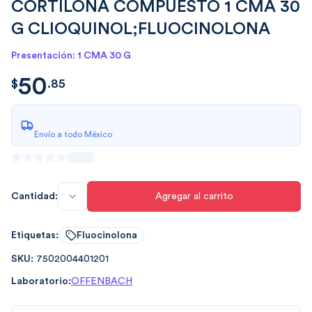
CORTILONA COMPUESTO 1 CMA 30
G CLIOQUINOL;FLUOCINOLONA
Presentación: 1 CMA 30 G
50
$
50.85
$
.
85
Envío a todo México
Cantidad:
Agregar al carrito
Etiquetas:
Fluocinolona
SKU:
7502004401201
Laboratorio:
OFFENBACH