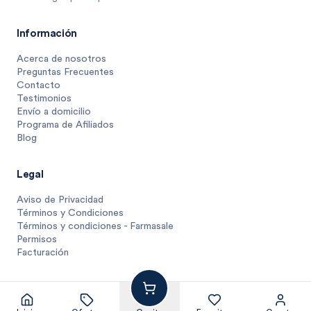
Información
Acerca de nosotros
Preguntas Frecuentes
Contacto
Testimonios
Envío a domicilio
Programa de Afiliados
Blog
Legal
Aviso de Privacidad
Términos y Condiciones
Términos y condiciones - Farmasale
Permisos
Facturación
50
$
.
85
1 unidad
$
50.8