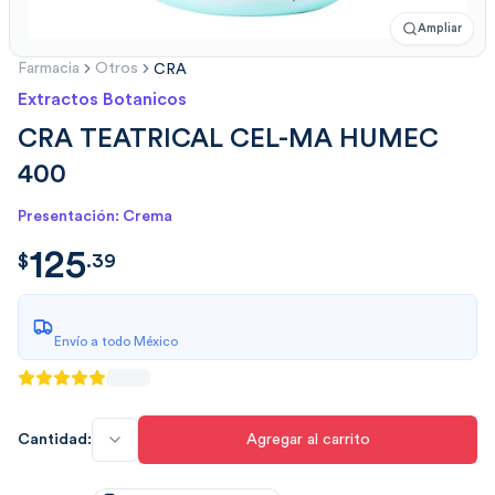
Ampliar
Farmacia
Otros
CRA
Extractos Botanicos
CRA TEATRICAL CEL-MA HUMEC
400
Presentación: Crema
125
$
125.3987839999999867
$
.
39
Envío a todo México
Cantidad:
Agregar al carrito