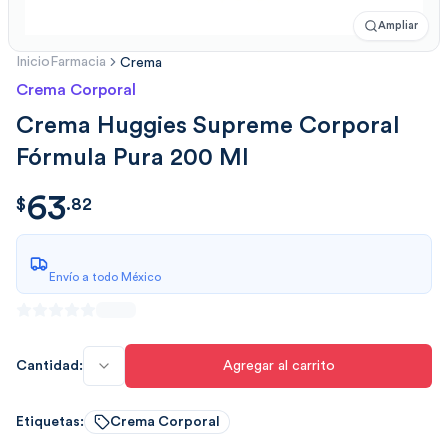
Ampliar
Inicio
Farmacia
Crema
Crema Corporal
Crema Huggies Supreme Corporal
Fórmula Pura 200 Ml
63
$
63.825636
$
.
82
Envío a todo México
Cantidad:
Agregar al carrito
Etiquetas:
Crema Corporal