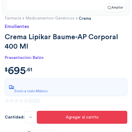
Ampliar
Farmacia
Medicamentos-Genéricos
Crema
Emolientes
Crema Lipikar Baume-AP Corporal
400 Ml
Presentación: Balón
695
$
695.6166
$
.
61
Envío a todo México
Cantidad:
Agregar al carrito