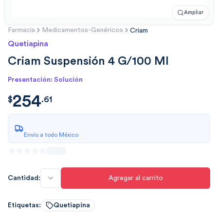
Ampliar
Farmacia
Medicamentos-Genéricos
Criam
Quetiapina
Criam Suspensión 4 G/100 Ml
Presentación: Solución
254
$
254.6116
$
.
61
Envío a todo México
Cantidad:
Agregar al carrito
Etiquetas:
Quetiapina