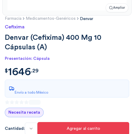
Ampliar
Farmacia
Medicamentos-Genéricos
Denvar
Cefixima
Denvar (Cefixima) 400 Mg 10
Cápsulas (A)
Presentación: Cápsula
1646
$
1646.297
$
.
29
Envío a todo México
Necesita receta
Cantidad:
Agregar al carrito