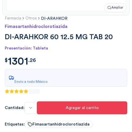
Ampliar
Farmacia
Otros
DI-ARAHKOR
Fimasartanhidroclorotiazida
DI-ARAHKOR 60 12.5 MG TAB 20
Presentación: Tableta
1301
$
1301.2625
$
.
26
Envío a todo México
Cantidad:
Agregar al carrito
Etiquetas:
Fimasartanhidroclorotiazida