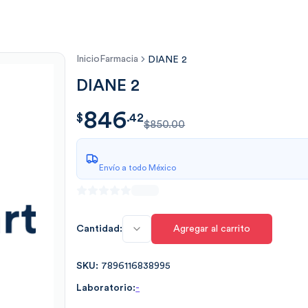
Inicio
Farmacia
DIANE 2
DIANE 2
846
$
846.4253
$
.
42
$850.00
Envío a todo México
Cantidad:
Agregar al carrito
SKU:
7896116838995
Laboratorio:
-