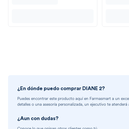
¿En dónde puedo comprar
DIANE 2
?
Puedes encontrar
este producto
aquí en Farmasmart a un excele
detalles o una asesoría personalizada, un ejecutivo te atenderá 
¿Aun con dudas?
Conoce lo que opinan otros clientes como tú