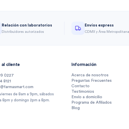
Relación con laboratorios
Envíos express
Distribuidores autorizados
CDMX y Área Metropolitan
al cliente
Información
Acerca de nosotros
09 0227
Preguntas Frecuentes
14 8121
Contacto
s@farmasmart.com
Testimonios
 viernes de 8am a 9pm, sábados
Envío a domicilio
a 8pm y domingo 2pm a 8pm.
Programa de Afiliados
Blog