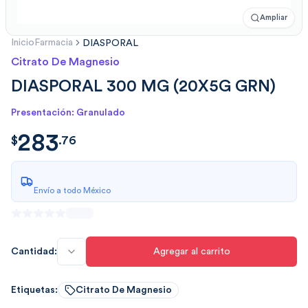
Ampliar
Inicio
Farmacia
DIASPORAL
Citrato De Magnesio
DIASPORAL 300 MG (20X5G GRN)
Presentación: Granulado
283
$
283.760359999999961
$
.
76
Envío a todo México
Cantidad:
Agregar al carrito
Etiquetas:
Citrato De Magnesio