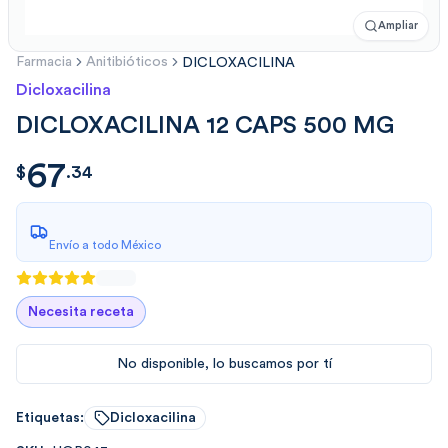
Ampliar
Farmacia
Anitibióticos
DICLOXACILINA
Dicloxacilina
DICLOXACILINA 12 CAPS 500 MG
67
$
67.34
$
.
34
Envío a todo México
Necesita receta
No disponible, lo buscamos por tí
Etiquetas:
Dicloxacilina