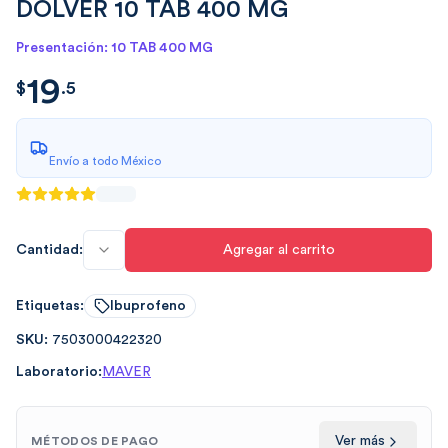
DOLVER 10 TAB 400 MG
Presentación: 10 TAB 400 MG
19
$
19.5
$
.
5
Envío a todo México
Cantidad:
Agregar al carrito
Etiquetas:
Ibuprofeno
SKU:
7503000422320
Laboratorio:
MAVER
Ver más
MÉTODOS DE PAGO