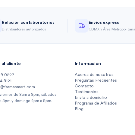
Relación con laboratorios
Envíos express
Distribuidores autorizados
CDMX y Área Metropolitan
al cliente
Información
Acerca de nosotros
09 0227
Preguntas Frecuentes
14 8121
Contacto
s@farmasmart.com
Testimonios
 viernes de 8am a 9pm, sábados
Envío a domicilio
a 8pm y domingo 2pm a 8pm.
Programa de Afiliados
Blog