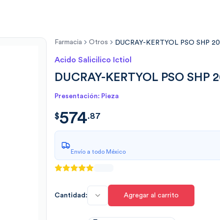
Farmacia
Otros
DUCRAY-KERTYOL PSO SHP 2
Acido Salicilico Ictiol
DUCRAY-KERTYOL PSO SHP 
Presentación: Pieza
574
$
574.878136
$
.
87
Envío a todo México
Cantidad:
Agregar al carrito