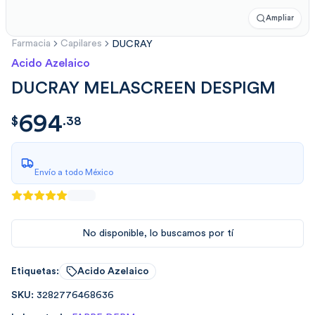
Ampliar
Farmacia
Capilares
DUCRAY
Acido Azelaico
DUCRAY MELASCREEN DESPIGM
694
$
694.3838202
$
.
38
Envío a todo México
No disponible, lo buscamos por tí
Etiquetas:
Acido Azelaico
SKU:
3282776468636