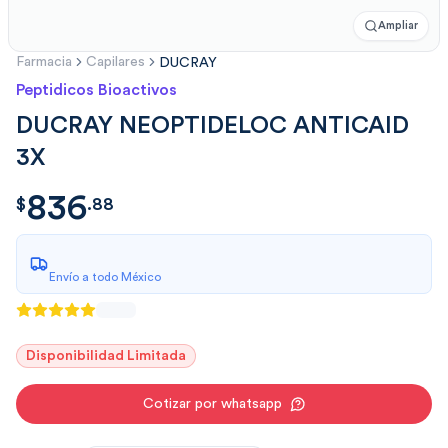
Ampliar
Farmacia
Capilares
DUCRAY
Peptidicos Bioactivos
DUCRAY NEOPTIDELOC ANTICAID
3X
836
$
836.8813483
$
.
88
Envío a todo México
Disponibilidad Limitada
Cotizar por whatsapp