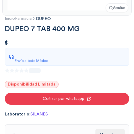
Ampliar
Inicio
Farmacia
DUPEO
DUPEO 7 TAB 400 MG
$
.00
$
Envío a todo México
Disponibilidad Limitada
Cotizar por whatsapp
Laboratorio:
SILANES