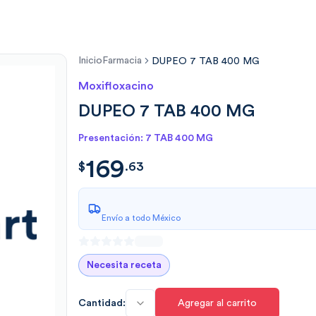
Inicio
Farmacia
DUPEO 7 TAB 400 MG
Moxifloxacino
DUPEO 7 TAB 400 MG
Presentación: 7 TAB 400 MG
169
$
169.63
$
.
63
Envío a todo México
Necesita receta
Cantidad:
Agregar al carrito