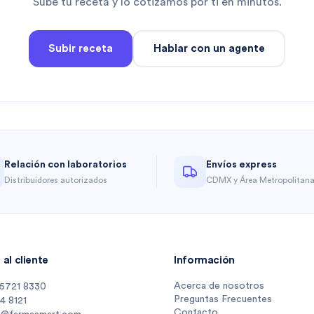
Sube tu receta y lo cotizamos por ti en minutos.
Subir receta
Hablar con un agente
Relación con laboratorios
Envíos express
Distribuidores autorizados
CDMX y Área Metropolitan
al cliente
Información
Acerca de nosotros
 5721 8330
Preguntas Frecuentes
14 8121
Contacto