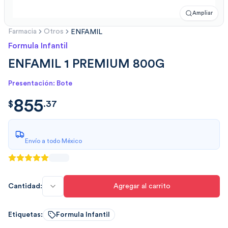
Ampliar
Farmacia
Otros
ENFAMIL
Formula Infantil
ENFAMIL 1 PREMIUM 800G
Presentación: Bote
855
$
855.374
$
.
37
Envío a todo México
Cantidad:
Agregar al carrito
Etiquetas:
Formula Infantil