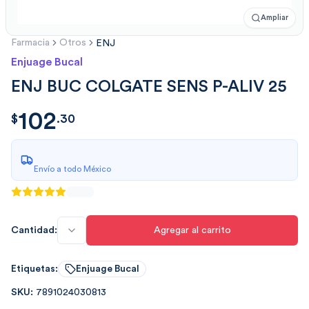
Ampliar
Farmacia
Otros
ENJ
Enjuage Bucal
ENJ BUC COLGATE SENS P-ALIV 25
102
$
102.303068
$
.
30
Envío a todo México
Cantidad:
Agregar al carrito
Etiquetas:
Enjuage Bucal
SKU:
7891024030813