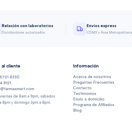
Relación con laboratorios
Envíos express
Distribuidores autorizados
CDMX y Área Metropolitan
al cliente
Información
Acerca de nosotros
 5721 8330
Preguntas Frecuentes
14 8121
Contacto
s@farmasmart.com
Testimonios
 viernes de 8am a 9pm, sábados
Envío a domicilio
a 8pm y domingo 2pm a 8pm.
Programa de Afiliados
Blog