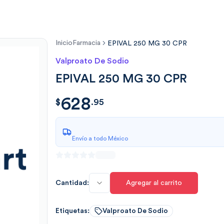
Inicio
Farmacia
EPIVAL 250 MG 30 CPR
Valproato De Sodio
EPIVAL 250 MG 30 CPR
628
$
628.95
$
.
95
Envío a todo México
Cantidad:
Agregar al carrito
Etiquetas:
Valproato De Sodio