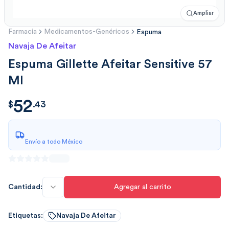
Ampliar
Farmacia
Medicamentos-Genéricos
Espuma
Navaja De Afeitar
Espuma Gillette Afeitar Sensitive 57
Ml
52
$
52.432
$
.
43
Envío a todo México
Cantidad:
Agregar al carrito
Etiquetas:
Navaja De Afeitar