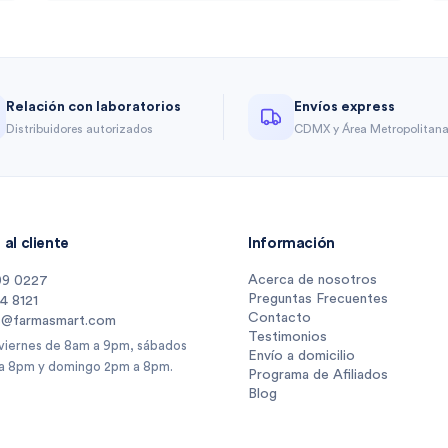
Relación con laboratorios
Envíos express
Distribuidores autorizados
CDMX y Área Metropolitan
al cliente
Información
Acerca de nosotros
09 0227
Preguntas Frecuentes
14 8121
Contacto
s@farmasmart.com
Testimonios
 viernes de 8am a 9pm, sábados
Envío a domicilio
a 8pm y domingo 2pm a 8pm.
Programa de Afiliados
Blog