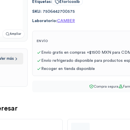
Etiquetas:
Etoricoxib
SKU:
7506442700575
Laboratorio:
CAMBER
Ampliar
ENVÍO
Envío gratis en compras +$1500 MXN para CDM
Ver más
Envío refrigerado disponible para productos es
Recoger en tienda disponible
Compra segura
Farm
eresar