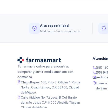
Alta especialidad
Medicamentos especializados
Atención 
Tu farmacia online para encontrar,
(56) 15
comparar y surtir medicamentos con
(55) 94
confianza.
pedido
Chapultepec 360, Piso 6, Oficina 1. Roma
Lunes a
Norte, Cuauhtémoc, C.P. 06700, Ciudad
de 9am 
de México.
Calle Hidalgo No. 72 Local B Col. Barrio
del niño Jesus C.P 14000 Alcaldia Tlalpan
Ciudad de México