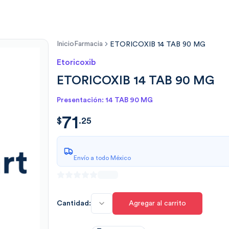
Inicio
Farmacia
ETORICOXIB 14 TAB 90 MG
Etoricoxib
ETORICOXIB 14 TAB 90 MG
Presentación: 14 TAB 90 MG
71
$
71.25
$
.
25
Envío a todo México
Cantidad:
Agregar al carrito