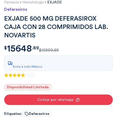
Farmacia
Hematología
EXJADE
Deferasirox
EXJADE 500 MG DEFERASIROX
CAJA CON 28 COMPRIMIDOS LAB.
NOVARTIS
15648
$
15648.89
$
.
89
$15999.89
Envío a todo México
Disponibilidad Limitada
Cotizar por whatsapp
Etiquetas:
Deferasirox