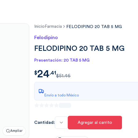
Inicio
Farmacia
FELODIPINO 20 TAB 5 MG
Felodipino
FELODIPINO 20 TAB 5 MG
Presentación: 20 TAB 5 MG
24
$
24.419136300
$
.
41
$51.46
Envío a todo México
Cantidad:
Agregar al carrito
Ampliar