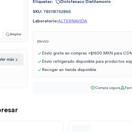
Etiquetas:
Diclofenaco Dietilamonio
SKU:
785118752866
Laboratorio:
ALTERNAVIDA
Ampliar
ENVÍO
Envío gratis en compras +$1500 MXN para CDM
Ver más
Envío refrigerado disponible para productos es
Recoger en tienda disponible
Compra segura
Farm
eresar