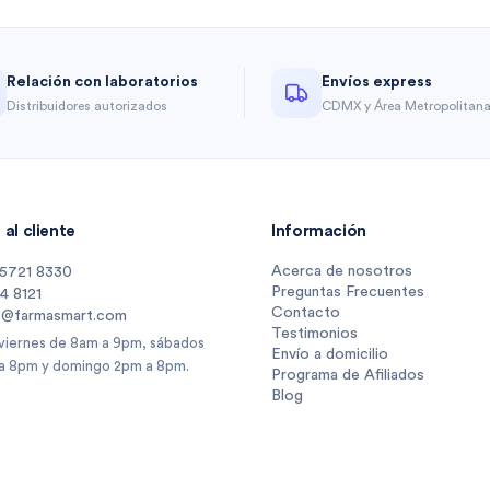
Relación con laboratorios
Envíos express
Distribuidores autorizados
CDMX y Área Metropolitan
al cliente
Información
Acerca de nosotros
 5721 8330
Preguntas Frecuentes
14 8121
Contacto
s@farmasmart.com
Testimonios
 viernes de 8am a 9pm, sábados
Envío a domicilio
a 8pm y domingo 2pm a 8pm.
Programa de Afiliados
Blog