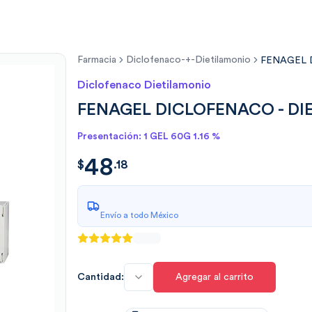
Farmacia
Diclofenaco-+-Dietilamonio
FENAGEL 
Diclofenaco Dietilamonio
FENAGEL DICLOFENACO - DIE
Presentación: 1 GEL 60G 1.16 %
48
$
48.1800
$
.
18
Envío a todo México
Cantidad:
Agregar al carrito