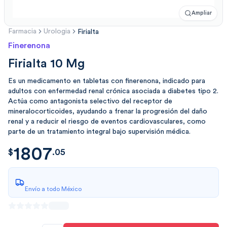
Ampliar
Farmacia
Urologia
Firialta
Finerenona
Firialta 10 Mg
Es un medicamento en tabletas con finerenona, indicado para
adultos con enfermedad renal crónica asociada a diabetes tipo 2.
Actúa como antagonista selectivo del receptor de
mineralocorticoides, ayudando a frenar la progresión del daño
renal y a reducir el riesgo de eventos cardiovasculares, como
parte de un tratamiento integral bajo supervisión médica.
1807
$
1807.0508
$
.
05
Envío a todo México