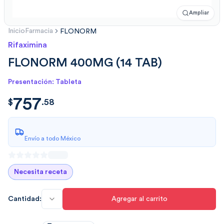
Ampliar
Inicio
Farmacia
FLONORM
Rifaximina
FLONORM 400MG (14 TAB)
Presentación: Tableta
757
$
757.5861
$
.
58
Envío a todo México
Necesita receta
Cantidad:
Agregar al carrito