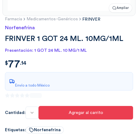
Ampliar
Farmacia
Medicamentos-Genéricos
FRINVER
Norfenefrina
FRINVER 1 GOT 24 ML. 10MG/1ML
Presentación: 1 GOT 24 ML. 10 MG/1 ML
77
$
77.14
$
.
14
Envío a todo México
Cantidad:
Agregar al carrito
Etiquetas:
Norfenefrina