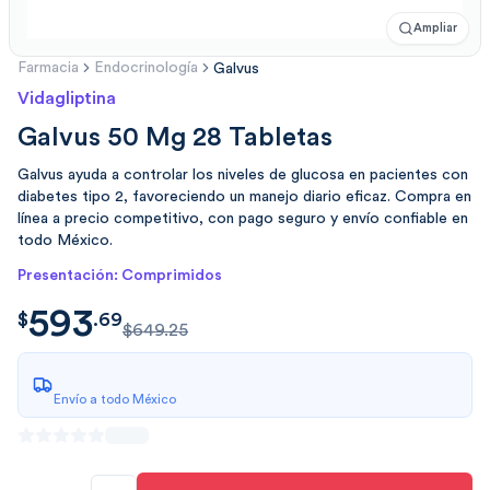
Ampliar
Farmacia
Endocrinología
Galvus
Vidagliptina
Galvus 50 Mg 28 Tabletas
Galvus ayuda a controlar los niveles de glucosa en pacientes con
diabetes tipo 2, favoreciendo un manejo diario eficaz. Compra en
línea a precio competitivo, con pago seguro y envío confiable en
todo México.
Presentación: Comprimidos
593
$
593.6946
$
.
69
$649.25
Envío a todo México