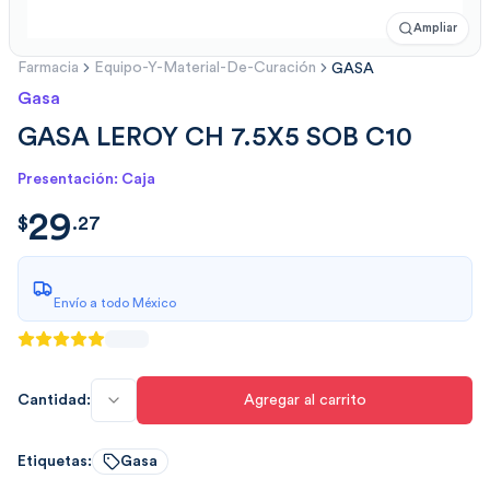
Ampliar
Farmacia
Equipo-Y-Material-De-Curación
GASA
Gasa
GASA LEROY CH 7.5X5 SOB C10
Presentación: Caja
29
$
29.279
$
.
27
Envío a todo México
Cantidad:
Agregar al carrito
Etiquetas:
Gasa