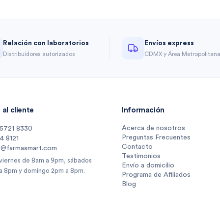
Relación con laboratorios
Envíos express
Distribuidores autorizados
CDMX y Área Metropolitan
al cliente
Información
Acerca de nosotros
 5721 8330
Preguntas Frecuentes
14 8121
Contacto
s@farmasmart.com
Testimonios
 viernes de 8am a 9pm, sábados
Envío a domicilio
a 8pm y domingo 2pm a 8pm.
Programa de Afiliados
Blog