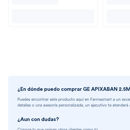
¿En dónde puedo comprar
GE APIXABAN 2.5
Puedes encontrar
este producto
aquí en Farmasmart a un excele
detalles o una asesoría personalizada, un ejecutivo te atenderá 
¿Aun con dudas?
Conoce lo que opinan otros clientes como tú