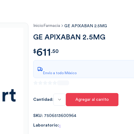
Inicio
Farmacia
GE APIXABAN 2.5MG
GE APIXABAN 2.5MG
611
$
611.50
$
.
50
Envío a todo México
Cantidad:
Agregar al carrito
SKU:
7506513600964
Laboratorio:
-