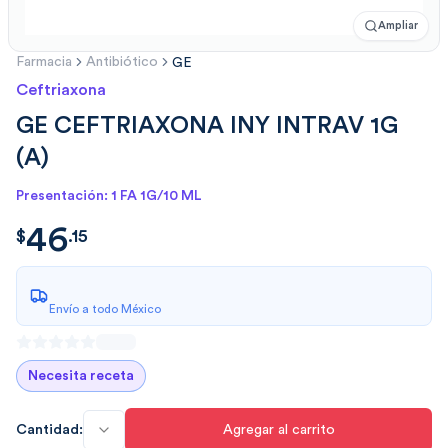
Ampliar
Farmacia
Antibiótico
GE
Ceftriaxona
GE CEFTRIAXONA INY INTRAV 1G
(A)
Presentación: 1 FA 1G/10 ML
46
$
46.155
$
.
15
Envío a todo México
Necesita receta
Cantidad:
Agregar al carrito