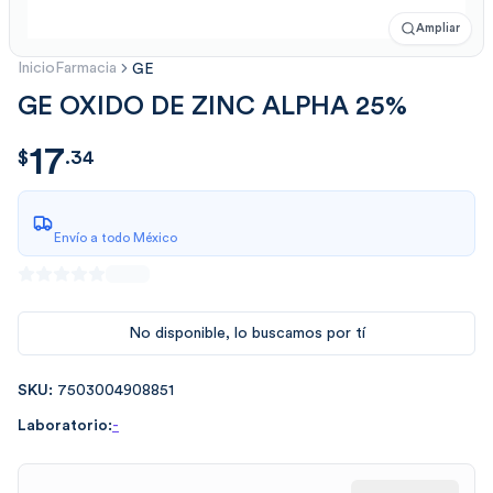
Ampliar
Inicio
Farmacia
GE
GE OXIDO DE ZINC ALPHA 25%
17
$
17.34
$
.
34
Envío a todo México
No disponible, lo buscamos por tí
SKU:
7503004908851
Laboratorio:
-