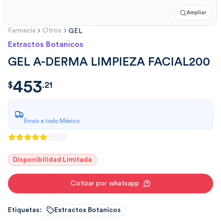
Ampliar
Farmacia
Otros
GEL
Extractos Botanicos
GEL A-DERMA LIMPIEZA FACIAL200
453
$
453.21
$
.
21
Envío a todo México
Disponibilidad Limitada
Cotizar por whatsapp
Etiquetas:
Extractos Botanicos