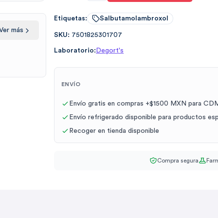
Etiquetas:
Salbutamolambroxol
Ver más
SKU:
7501825301707
Laboratorio:
Degort's
ENVÍO
Envío gratis en compras +$1500 MXN para CDM
Envío refrigerado disponible para productos es
Recoger en tienda disponible
Compra segura
Farm