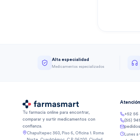
Alta especialidad
Medicamentos especializados
Atención 
Tu farmacia online para encontrar,
+52 56
comparar y surtir medicamentos con
(55) 94
confianza.
pedido
Chapultepec 360, Piso 6, Oficina 1. Roma
Lunes a
Norte, Cuauhtémoc, C.P. 06700, Ciudad