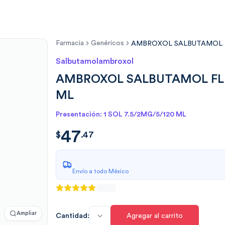
Farmacia
Genéricos
AMBROXOL SALBUTAMOL FLUv
Salbutamolambroxol
AMBROXOL SALBUTAMOL FLUvic
ML
Presentación: 1 SOL 7.5/2MG/5/120 ML
47
$
47.471931818181794
$
.
47
Envío a todo México
Ampliar
Cantidad:
Agregar al carrito