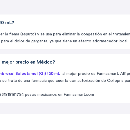
120 mL?
lver la flema (esputo) y se usa para eliminar la congestión en el trata
para el dolor de garganta, ya que tiene un efecto adormecedor local.
 mejor precio en México?
broxol Salbutamol (Gi) 120 mL
al mejor precio es Farmasmart. Allí
e se trata de una farmacia que cuenta con autorización de Cofepris pa
1931818181794 pesos mexicanos en Farmasmart.com