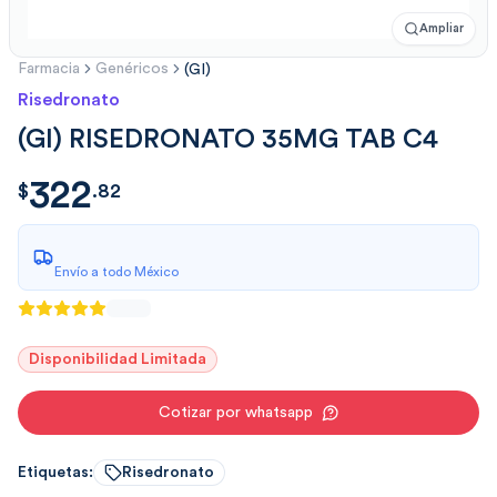
Ampliar
Farmacia
Genéricos
(GI)
Risedronato
(GI) RISEDRONATO 35MG TAB C4
322
$
322.82
$
.
82
Envío a todo México
Disponibilidad Limitada
Cotizar por whatsapp
Etiquetas:
Risedronato