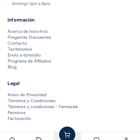
domingo 2pm a 8pm.
Información
Acerca de nosotros
Preguntas Frecuentes
Contacto
Testimonios
Envío a domicilio
Programa de Afiliados
Blog
Legal
Aviso de Privacidad
Términos y Condiciones
Términos y condiciones - Farmasale
Permisos
Facturación
61
$
.
04
1 unidad
$
61.0