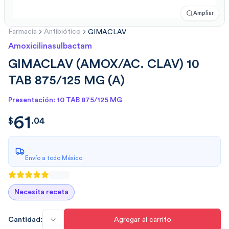
Ampliar
Farmacia
Antibiótico
GIMACLAV
Amoxicilinasulbactam
GIMACLAV (AMOX/AC. CLAV) 10
TAB 875/125 MG (A)
Presentación: 10 TAB 875/125 MG
61
$
61.0426
$
.
04
Envío a todo México
Necesita receta
Cantidad:
Agregar al carrito